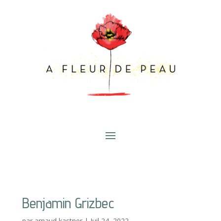
Benjamin Grizbec
par
arnaud kastner
|
Juil 24, 2022